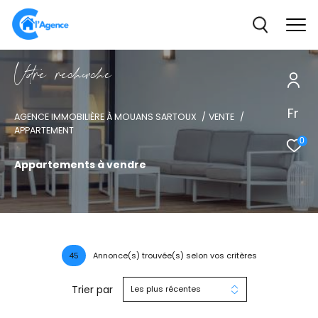
V
o
r
e
r
e
c
e
c
e
Fr
AGENCE IMMOBILIÈRE À MOUANS SARTOUX
VENTE
APPARTEMENT
0
Appartements à vendre
45
Annonce(s) trouvée(s) selon vos critères
Trier par
Les plus récentes