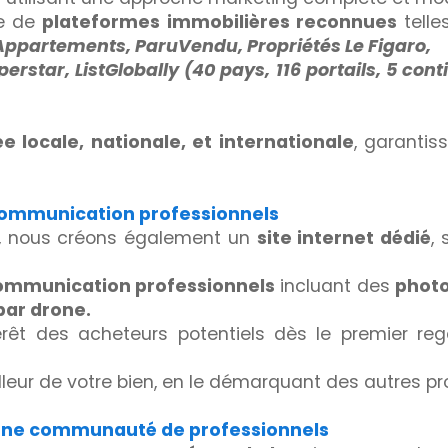
me de
plateformes immobilières reconnues
tell
Appartements, ParuVendu, Propriétés Le Figaro,
rstar, ListGlobally (40 pays, 116 portails, 5 conti
e locale, nationale, et internationale
, garantis
 communication professionnels
en, nous créons également un
site internet dédié
,
ommunication professionnels
incluant des
photo
 par drone.
rêt des acheteurs potentiels dès le premier rega
lleur de votre bien, en le démarquant des autres pr
 une communauté de professionnels