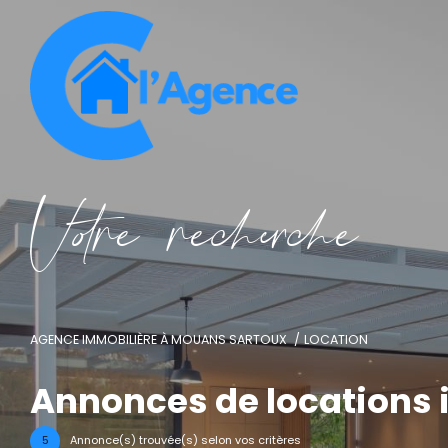
V
o
r
e
r
e
c
e
c
e
AGENCE IMMOBILIÈRE À MOUANS SARTOUX
LOCATION
Annonces de locations 
5
Annonce(s) trouvée(s) selon vos critères