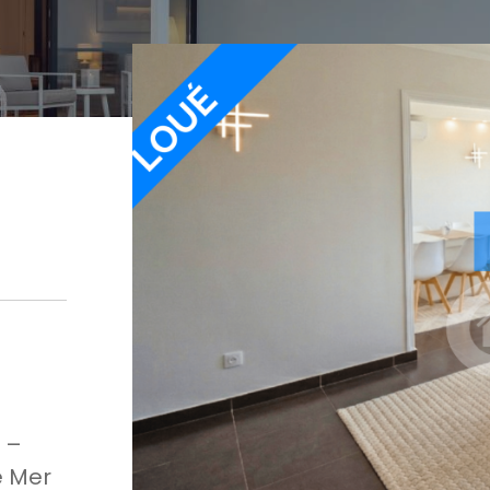
 –
e Mer