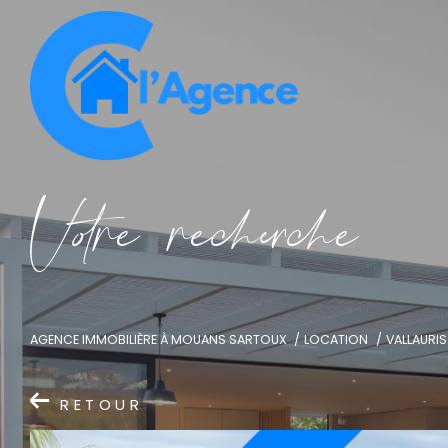
V
o
r
e
r
e
c
e
c
e
AGENCE IMMOBILIÈRE À MOUANS SARTOUX
LOCATION
VALLAURIS
RETOUR