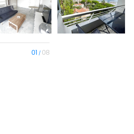
01
08
/