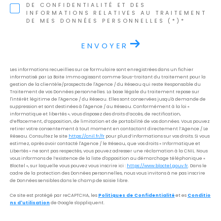
DE CONFIDENTIALITÉ ET DES
INFORMATIONS RELATIVES AU TRAITEMENT
DE MES DONNÉES PERSONNELLES (*)*
ENVOYER
Les informations recueillies sur ce formulaire sont enregistrées dans un fichier
informatisé par La Boite Immo agissant comme Sous-traitant du traitement pour la
gestion de la clientèle/prospects de l'Agence / du Réseau qui reste Responsable du
Traitement de vos Données personnelles. La base légale du traitement repose sur
l'intérêt légitime de l'Agence / du Réseau. Elles sont conservées jusqu'à demande de
suppression et sont destinées à l'Agence / au Réseau. Conformément à la loi «
informatique et libertés », vous disposez des droits d’accès, de rectification,
d’effacement, d’opposition, de limitation et de portabilité de vos données. Vous pouvez
retirer votre consentement à tout moment en contactant directement l’Agence / Le
Réseau. Consultez le site
https://cnil.fr/fr
pour plus d’informations sur vos droits. Si vous
estimez, après avoir contacté l'Agence / le Réseau, que vos droits « Informatique et
Libertés » ne sont pas respectés, vous pouvez adresser une réclamation à la CNIL. Nous
vous informons de l’existence de la liste d'opposition au démarchage téléphonique «
Bloctel », sur laquelle vous pouvez vous inscrire ici :
https://www.bloctel.gouv.fr
. Dans le
cadre de la protection des Données personnelles, nous vous invitons à ne pas inscrire
de Données sensibles dans le champ de saisie libre.
Ce site est protégé par reCAPTCHA, les
Politiques de Confidentialité
et es
Conditio
ns d'utilisation
de Google s'appliquent.