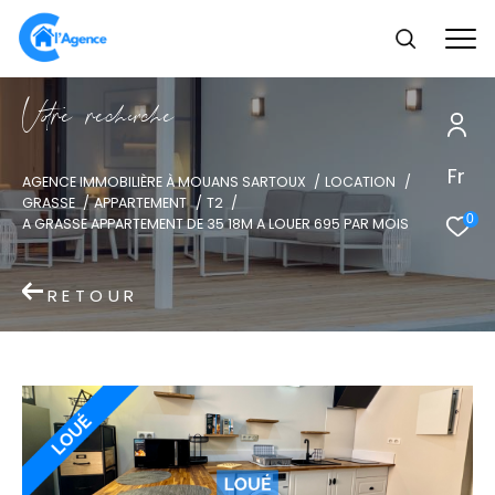
V
o
r
e
r
e
c
e
c
e
Fr
AGENCE IMMOBILIÈRE À MOUANS SARTOUX
LOCATION
GRASSE
APPARTEMENT
T2
0
A GRASSE APPARTEMENT DE 35 18M A LOUER 695 PAR MOIS
RETOUR