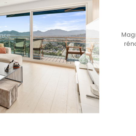
Magn
rén