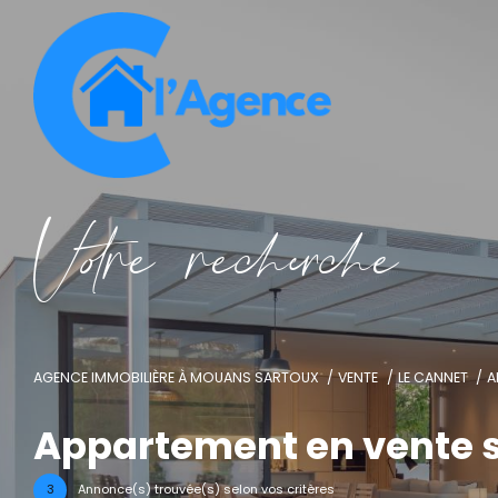
V
o
r
e
r
e
c
e
c
e
AGENCE IMMOBILIÈRE À MOUANS SARTOUX
VENTE
LE CANNET
A
Appartement en vente 
3
Annonce(s) trouvée(s) selon vos critères