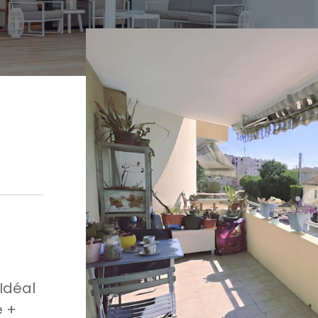
Idéal
é +