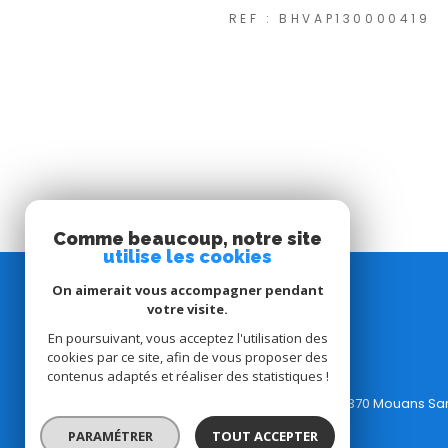
REF : BHVAP130000419
Comme beaucoup, notre site
utilise les cookies
On aimerait vous accompagner pendant
C l'Agence
votre visite.
En poursuivant, vous acceptez l'utilisation des
cookies par ce site, afin de vous proposer des
Bureau:
04.65.84.36.91
contenus adaptés et réaliser des statistiques !
Email:
contact@clagence.com
Adresse: 6 avenue de Grasse, 06370 Mouans Sa
PARAMÉTRER
TOUT ACCEPTER