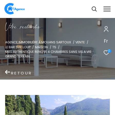
V
o
r
e
r
e
c
e
c
e
Fr
AGENCE IMMOBILIÈRE À MOUANS SARTOUX
VENTE
LE BAR SUR LOUP
MAISON
T5
0
MAS AUTHENTIQUE RENOVE 4 CHAMBRES SANS VIS A VIS
GRAND TERRAIN
RETOUR