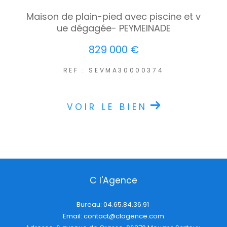
Maison de plain-pied avec piscine et v
ue dégagée- PEYMEINADE
829 000 €
REF : SEVMA30000374
VOIR LE BIEN
C l'Agence
Bureau:
04.65.84.36.91
Email:
contact@clagence.com