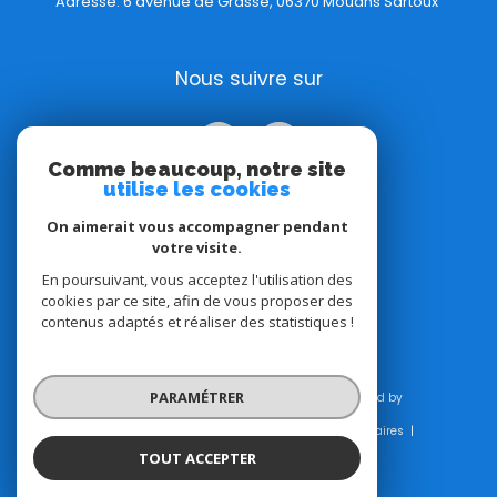
Adresse: 6 avenue de Grasse, 06370 Mouans Sartoux
Nous suivre sur
Comme beaucoup, notre site
utilise les cookies
On aimerait vous accompagner pendant
votre visite.
Adhérents
En poursuivant, vous acceptez l'utilisation des
cookies par ce site, afin de vous proposer des
contenus adaptés et réaliser des statistiques !
PARAMÉTRER
© 2026 | Tous droits réservés | Traduction powered by
Google |
Plan du site
Mentions légales
Admin
Honoraires
Nos liens
Politique RGPD
Cookies
TOUT ACCEPTER