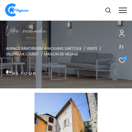
V
o
r
e
r
e
c
e
c
e
Fr
AGENCE IMMOBILIÈRE À MOUANS SARTOUX
VENTE
VILLENEUVE LOUBET
MAISON DE VILLAGE
0
RETOUR