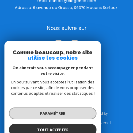
Email:
contact@clagence.com
Adresse: 6 avenue de Grasse, 06370 Mouans Sartoux
Nous suivre sur
Comme beaucoup, notre site
utilise les cookies
On aimerait vous accompagner pendant
votre visite.
Adhérents
En poursuivant, vous acceptez l'utilisation des
cookies par ce site, afin de vous proposer des
contenus adaptés et réaliser des statistiques !
PARAMÉTRER
© 2026 | Tous droits réservés | Traduction powered by
Google |
Plan du site
Mentions légales
Admin
Honoraires
Nos liens
Politique RGPD
Cookies
TOUT ACCEPTER