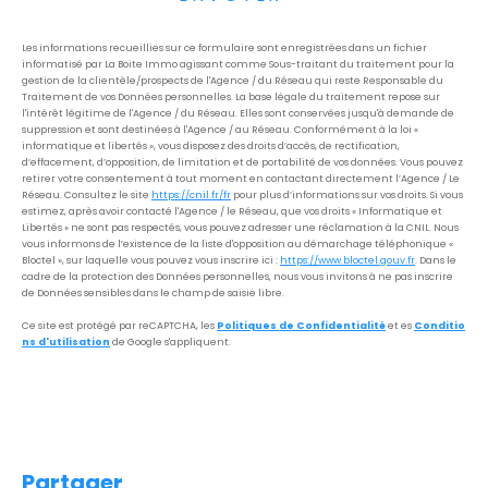
Les informations recueillies sur ce formulaire sont enregistrées dans un fichier
informatisé par La Boite Immo agissant comme Sous-traitant du traitement pour la
gestion de la clientèle/prospects de l'Agence / du Réseau qui reste Responsable du
Traitement de vos Données personnelles. La base légale du traitement repose sur
l'intérêt légitime de l'Agence / du Réseau. Elles sont conservées jusqu'à demande de
suppression et sont destinées à l'Agence / au Réseau. Conformément à la loi «
informatique et libertés », vous disposez des droits d’accès, de rectification,
d’effacement, d’opposition, de limitation et de portabilité de vos données. Vous pouvez
retirer votre consentement à tout moment en contactant directement l’Agence / Le
Réseau. Consultez le site
https://cnil.fr/fr
pour plus d’informations sur vos droits. Si vous
estimez, après avoir contacté l'Agence / le Réseau, que vos droits « Informatique et
Libertés » ne sont pas respectés, vous pouvez adresser une réclamation à la CNIL. Nous
vous informons de l’existence de la liste d'opposition au démarchage téléphonique «
Bloctel », sur laquelle vous pouvez vous inscrire ici :
https://www.bloctel.gouv.fr
. Dans le
cadre de la protection des Données personnelles, nous vous invitons à ne pas inscrire
de Données sensibles dans le champ de saisie libre.
Ce site est protégé par reCAPTCHA, les
Politiques de Confidentialité
et es
Conditio
ns d'utilisation
de Google s'appliquent.
partager