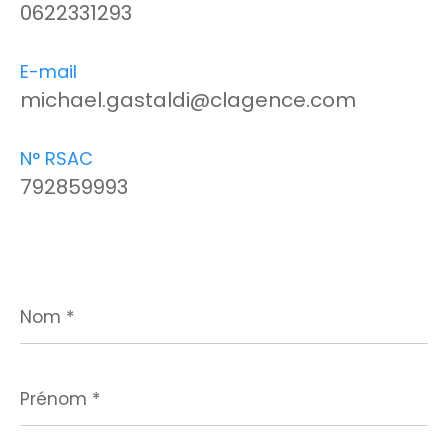
0622331293
E-mail
michael.gastaldi@clagence.com
N° RSAC
792859993
Nom
*
Prénom
*