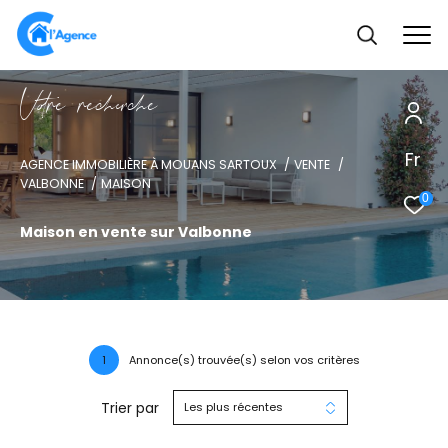
V
o
r
e
r
e
c
e
c
e
Fr
AGENCE IMMOBILIÈRE À MOUANS SARTOUX
VENTE
VALBONNE
MAISON
0
Maison en vente sur Valbonne
1
Annonce(s) trouvée(s) selon vos critères
Trier par
Les plus récentes