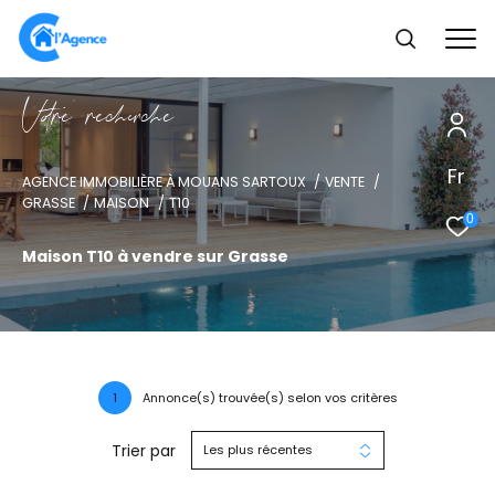
V
o
r
e
r
e
c
e
c
e
Fr
AGENCE IMMOBILIÈRE À MOUANS SARTOUX
VENTE
GRASSE
MAISON
T10
0
Maison T10 à vendre sur Grasse
1
Annonce(s) trouvée(s) selon vos critères
Trier par
Les plus récentes