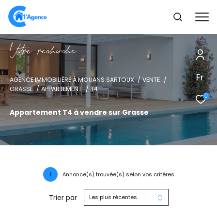
V
o
r
e
r
e
c
e
c
e
Fr
AGENCE IMMOBILIÈRE À MOUANS SARTOUX
VENTE
GRASSE
APPARTEMENT
T4
0
Appartement T4 à vendre sur Grasse
1
Annonce(s) trouvée(s) selon vos critères
Trier par
Les plus récentes