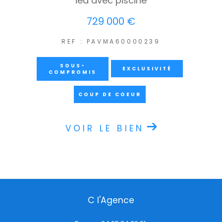
ied avec piscine
729 000 €
REF : PAVMA60000239
SOUS-
EXCLUSIVITÉ
COMPROMIS
COUP DE COEUR
VOIR LE BIEN
C l'Agence