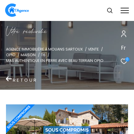
V
o
r
e
r
e
c
e
c
e
Fr
AGENCE IMMOBILIÈRE À MOUANS SARTOUX
VENTE
OPIO
MAISON
T6
0
MAS AUTHENTIQUE EN PIERRE AVEC BEAU TERRAIN OPIO
RETOUR