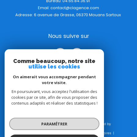
Bureau:
04.65.84.36.91
Email:
contact@clagence.com
Adresse: 6 avenue de Grasse, 06370 Mouans Sartoux
Nous suivre sur
Comme beaucoup, notre site
utilise les cookies
On aimerait vous accompagner pendant
votre visite.
Adhérents
En poursuivant, vous acceptez l'utilisation des
cookies par ce site, afin de vous proposer des
contenus adaptés et réaliser des statistiques !
PARAMÉTRER
© 2026 | Tous droits réservés | Traduction powered by
Google |
Plan du site
Mentions légales
Admin
Honoraires