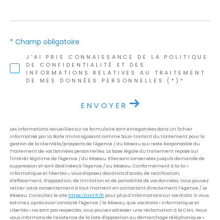
* Champ obligatoire
J'AI PRIS CONNAISSANCE DE LA POLITIQUE
DE CONFIDENTIALITÉ ET DES
INFORMATIONS RELATIVES AU TRAITEMENT
DE MES DONNÉES PERSONNELLES (*)*
ENVOYER
Les informations recueillies sur ce formulaire sont enregistrées dans un fichier
informatisé par La Boite Immo agissant comme Sous-traitant du traitement pour la
gestion de la clientèle/prospects de l'Agence / du Réseau qui reste Responsable du
Traitement de vos Données personnelles. La base légale du traitement repose sur
l'intérêt légitime de l'Agence / du Réseau. Elles sont conservées jusqu'à demande de
suppression et sont destinées à l'Agence / au Réseau. Conformément à la loi «
informatique et libertés », vous disposez des droits d’accès, de rectification,
d’effacement, d’opposition, de limitation et de portabilité de vos données. Vous pouvez
retirer votre consentement à tout moment en contactant directement l’Agence / Le
Réseau. Consultez le site
https://cnil.fr/fr
pour plus d’informations sur vos droits. Si vous
estimez, après avoir contacté l'Agence / le Réseau, que vos droits « Informatique et
Libertés » ne sont pas respectés, vous pouvez adresser une réclamation à la CNIL. Nous
vous informons de l’existence de la liste d'opposition au démarchage téléphonique «