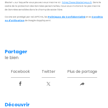
Bloctel », sur laquelle vous pouvez vous inscrire ici :
https://www.bloctel.gouv.fr
. Dans le
cadre de la protection des Données personnelles, nous vous invitons à ne pas inscrire
de Données sensibles dans le champ de saisie libre.
Ce site est protégé par reCAPTCHA, les
Politiques de Confidentialité
et es
Conditio
ns d'utilisation
de Google s'appliquent.
partager
le bien
Facebook
Twitter
Plus de partage
découvrir