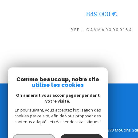
849 000 €
REF : CAVMA90000164
Comme beaucoup, notre site
utilise les cookies
On aimerait vous accompagner pendant
C l'Agence
votre visite.
En poursuivant, vous acceptez l'utilisation des
cookies par ce site, afin de vous proposer des
Bureau:
04.65.84.36.91
contenus adaptés et réaliser des statistiques !
Email:
contact@clagence.com
Adresse: 6 avenue de Grasse, 06370 Mouans Sa