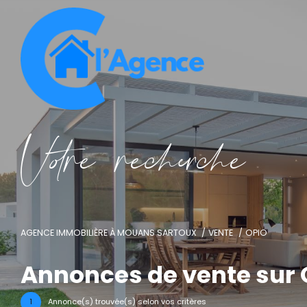
V
o
r
e
r
e
c
e
c
e
AGENCE IMMOBILIÈRE À MOUANS SARTOUX
VENTE
OPIO
Annonces de vente sur 
1
Annonce(s) trouvée(s) selon vos critères