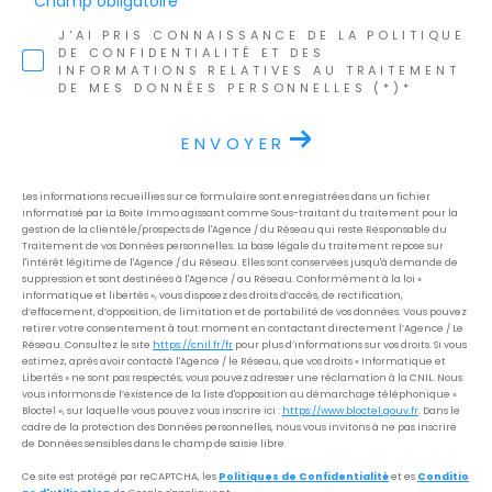
* Champ obligatoire
J'AI PRIS CONNAISSANCE DE LA POLITIQUE
DE CONFIDENTIALITÉ ET DES
INFORMATIONS RELATIVES AU TRAITEMENT
DE MES DONNÉES PERSONNELLES (*)*
ENVOYER
Les informations recueillies sur ce formulaire sont enregistrées dans un fichier
informatisé par La Boite Immo agissant comme Sous-traitant du traitement pour la
gestion de la clientèle/prospects de l'Agence / du Réseau qui reste Responsable du
Traitement de vos Données personnelles. La base légale du traitement repose sur
l'intérêt légitime de l'Agence / du Réseau. Elles sont conservées jusqu'à demande de
suppression et sont destinées à l'Agence / au Réseau. Conformément à la loi «
informatique et libertés », vous disposez des droits d’accès, de rectification,
d’effacement, d’opposition, de limitation et de portabilité de vos données. Vous pouvez
retirer votre consentement à tout moment en contactant directement l’Agence / Le
Réseau. Consultez le site
https://cnil.fr/fr
pour plus d’informations sur vos droits. Si vous
estimez, après avoir contacté l'Agence / le Réseau, que vos droits « Informatique et
Libertés » ne sont pas respectés, vous pouvez adresser une réclamation à la CNIL. Nous
vous informons de l’existence de la liste d'opposition au démarchage téléphonique «
Bloctel », sur laquelle vous pouvez vous inscrire ici :
https://www.bloctel.gouv.fr
. Dans le
cadre de la protection des Données personnelles, nous vous invitons à ne pas inscrire
de Données sensibles dans le champ de saisie libre.
Ce site est protégé par reCAPTCHA, les
Politiques de Confidentialité
et es
Conditio