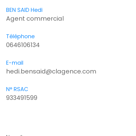
BEN SAID Hedi
Agent commercial
Téléphone
0646106134
E-mail
hedi.bensaid@clagence.com
N° RSAC
933491599
Nom