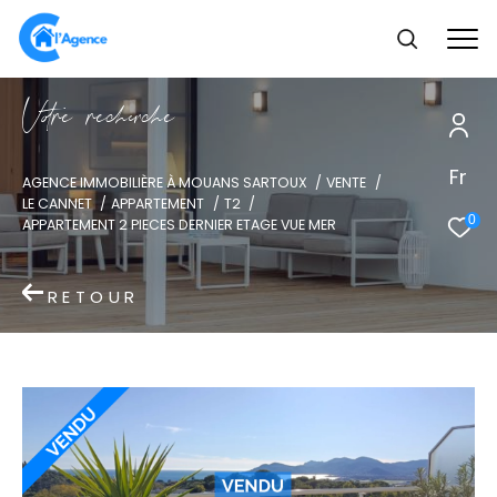
V
o
r
e
r
e
c
e
c
e
Fr
AGENCE IMMOBILIÈRE À MOUANS SARTOUX
VENTE
LE CANNET
APPARTEMENT
T2
0
APPARTEMENT 2 PIECES DERNIER ETAGE VUE MER
RETOUR