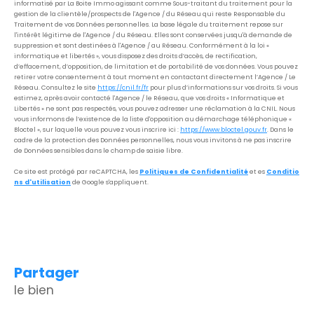
informatisé par La Boite Immo agissant comme Sous-traitant du traitement pour la
gestion de la clientèle/prospects de l'Agence / du Réseau qui reste Responsable du
Traitement de vos Données personnelles. La base légale du traitement repose sur
l'intérêt légitime de l'Agence / du Réseau. Elles sont conservées jusqu'à demande de
suppression et sont destinées à l'Agence / au Réseau. Conformément à la loi «
informatique et libertés », vous disposez des droits d’accès, de rectification,
d’effacement, d’opposition, de limitation et de portabilité de vos données. Vous pouvez
retirer votre consentement à tout moment en contactant directement l’Agence / Le
Réseau. Consultez le site
https://cnil.fr/fr
pour plus d’informations sur vos droits. Si vous
estimez, après avoir contacté l'Agence / le Réseau, que vos droits « Informatique et
Libertés » ne sont pas respectés, vous pouvez adresser une réclamation à la CNIL. Nous
vous informons de l’existence de la liste d'opposition au démarchage téléphonique «
Bloctel », sur laquelle vous pouvez vous inscrire ici :
https://www.bloctel.gouv.fr
. Dans le
cadre de la protection des Données personnelles, nous vous invitons à ne pas inscrire
de Données sensibles dans le champ de saisie libre.
Ce site est protégé par reCAPTCHA, les
Politiques de Confidentialité
et es
Conditio
ns d'utilisation
de Google s'appliquent.
partager
le bien