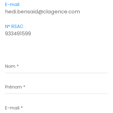
E-mail
hedi.bensaid@clagence.com
N° RSAC
933491599
Nom
*
Prénom
*
E-
mail
*