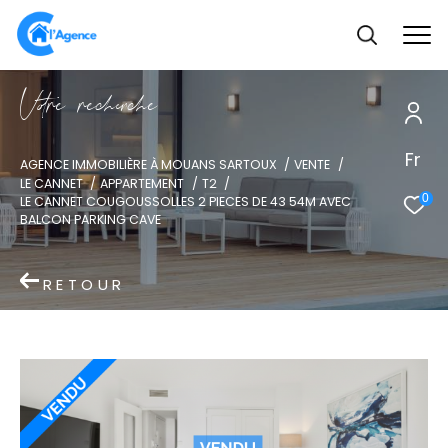
V
o
r
e
r
e
c
e
c
e
Fr
AGENCE IMMOBILIÈRE À MOUANS SARTOUX
VENTE
LE CANNET
APPARTEMENT
T2
0
LE CANNET COUGOUSSOLLES 2 PIECES DE 43 54M AVEC
BALCON PARKING CAVE
RETOUR