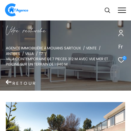
V
o
r
e
r
e
c
e
c
e
Fr
AGENCE IMMOBILIÈRE À MOUANS SARTOUX
VENTE
ANTIBES
VILLA
T7
0
VILLA CONTEMPORAINE DE 7 PIECES 312 M AVEC VUE MER ET
PISCINE SUR UN TERRAIN DE 1 940 M
RETOUR