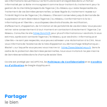
Les informations recueillies sur ce formulaire sont enregistrées dans un fichier
informatisé par La Boite Immo agissant comme Sous-traitant du traitement pour la
gestion de la clientèle/prospects de l'Agence / du Réseau qui reste Responsable du
Traitement de vos Données personnelles. La base légale du traitement repose sur
l'intérêt légitime de l'Agence / du Réseau. Elles sont conservées jusqu'à demande de
suppression et sont destinées à l'Agence / au Réseau. Conformément à la loi «
informatique et libertés », vous disposez des droits d’accès, de rectification,
d’effacement, d’opposition, de limitation et de portabilité de vos données. Vous pouvez
retirer votre consentement à tout moment en contactant directement l’Agence / Le
Réseau. Consultez le site
https://cnil.fr/fr
pour plus d’informations sur vos droits. Si vous
estimez, après avoir contacté l'Agence / le Réseau, que vos droits « Informatique et
Libertés » ne sont pas respectés, vous pouvez adresser une réclamation à la CNIL. Nous
vous informons de l’existence de la liste d'opposition au démarchage téléphonique «
Bloctel », sur laquelle vous pouvez vous inscrire ici :
https://www.bloctel.gouv.fr
. Dans le
cadre de la protection des Données personnelles, nous vous invitons à ne pas inscrire
de Données sensibles dans le champ de saisie libre.
Ce site est protégé par reCAPTCHA, les
Politiques de Confidentialité
et es
Conditio
ns d'utilisation
de Google s'appliquent.
partager
le bien