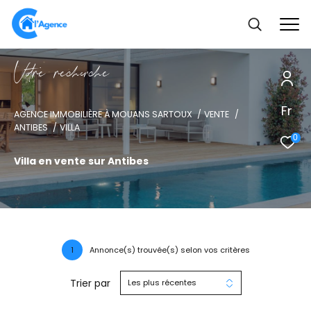
V
o
r
e
r
e
c
e
c
e
Fr
AGENCE IMMOBILIÈRE À MOUANS SARTOUX
VENTE
ANTIBES
VILLA
0
Villa en vente sur Antibes
1
Annonce(s) trouvée(s) selon vos critères
Trier par
Les plus récentes