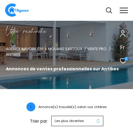
V
o
r
e
r
e
c
e
c
e
Fr
AGENCE IMMOBILIÈRE À MOUANS SARTOUX
VENTE PRO
ANTIBES
0
Annonces de ventes professionnelles sur Antibes
1
Annonce(s) trouvée(s) selon vos critères
Trier par
Les plus récentes