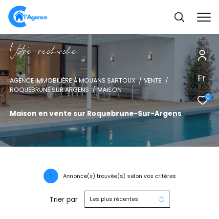
V
o
r
e
r
e
c
e
c
e
Fr
AGENCE IMMOBILIÈRE À MOUANS SARTOUX
VENTE
ROQUEBRUNE SUR ARGENS
MAISON
0
Maison en vente sur Roquebrune-Sur-Argens
1
Annonce(s) trouvée(s) selon vos critères
Trier par
Les plus récentes