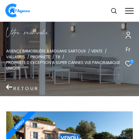
V
o
r
e
r
e
c
e
c
e
Fr
AGENCE IMMOBILIÈRE À MOUANS SARTOUX
VENTE
VALLAURIS
PROPRIETE
T8
0
PROPRIETE D EXCEPTION A SUPER CANNES VUE PANORAMIQUE
UNIQUE
RETOUR