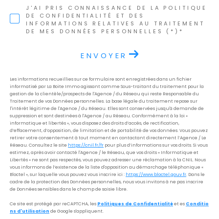
J'AI PRIS CONNAISSANCE DE LA POLITIQUE
DE CONFIDENTIALITÉ ET DES
INFORMATIONS RELATIVES AU TRAITEMENT
DE MES DONNÉES PERSONNELLES (*)*
ENVOYER
Les informations recueillies sur ce formulaire sont enregistrées dans un fichier
informatisé par La Boite Immo agissant comme Sous-traitant du traitement pour la
gestion de la clientèle/prospects de l'Agence / du Réseau qui reste Responsable du
Traitement de vos Données personnelles. La base légale du traitement repose sur
l'intérêt légitime de l'Agence / du Réseau. Elles sont conservées jusqu'à demande de
suppression et sont destinées à l'Agence / au Réseau. Conformément à la loi «
informatique et libertés », vous disposez des droits d’accès, de rectification,
d’effacement, d’opposition, de limitation et de portabilité de vos données. Vous pouvez
retirer votre consentement à tout moment en contactant directement l’Agence / Le
Réseau. Consultez le site
https://cnil.fr/fr
pour plus d’informations sur vos droits. Si vous
estimez, après avoir contacté l'Agence / le Réseau, que vos droits « Informatique et
Libertés » ne sont pas respectés, vous pouvez adresser une réclamation à la CNIL. Nous
vous informons de l’existence de la liste d'opposition au démarchage téléphonique «
Bloctel », sur laquelle vous pouvez vous inscrire ici :
https://www.bloctel.gouv.fr
. Dans le
cadre de la protection des Données personnelles, nous vous invitons à ne pas inscrire
de Données sensibles dans le champ de saisie libre.
Ce site est protégé par reCAPTCHA, les
Politiques de Confidentialité
et es
Conditio
ns d'utilisation
de Google s'appliquent.