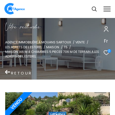
V
o
r
e
r
e
c
e
c
e
Fr
AGENCE IMMOBILIÈRE À MOUANS SARTOUX
VENTE
LES ADRETS DE L ESTEREL
MAISON
T5
0
MAISON 146 M 4 CHAMBRES 5 PIECES 706 M DE TERRAIN A LES
ADRETS DE L ESTEREL
RETOUR