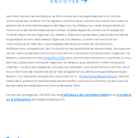
ENVOYER
Les informations recueillies sur ce formulaire sont enregistrées dans un fichier
informatisé par La Boite Immo agissant comme Sous-traitant du traitement pour la
gestion de la clientèle/prospects de l'Agence / du Réseau qui reste Responsable du
Traitement de vos Données personnelles. La base légale du traitement repose sur
l'intérêt légitime de l'Agence / du Réseau. Elles sont conservées jusqu'à demande de
suppression et sont destinées à l'Agence / au Réseau. Conformément à la loi «
informatique et libertés », vous disposez des droits d’accès, de rectification,
d’effacement, d’opposition, de limitation et de portabilité de vos données. Vous pouvez
retirer votre consentement à tout moment en contactant directement l’Agence / Le
Réseau. Consultez le site
https://cnil.fr/fr
pour plus d’informations sur vos droits. Si vous
estimez, après avoir contacté l'Agence / le Réseau, que vos droits « Informatique et
Libertés » ne sont pas respectés, vous pouvez adresser une réclamation à la CNIL. Nous
vous informons de l’existence de la liste d'opposition au démarchage téléphonique «
Bloctel », sur laquelle vous pouvez vous inscrire ici :
https://www.bloctel.gouv.fr
. Dans le
cadre de la protection des Données personnelles, nous vous invitons à ne pas inscrire
de Données sensibles dans le champ de saisie libre.
Ce site est protégé par reCAPTCHA, les
Politiques de Confidentialité
et es
Conditio
ns d'utilisation
de Google s'appliquent.