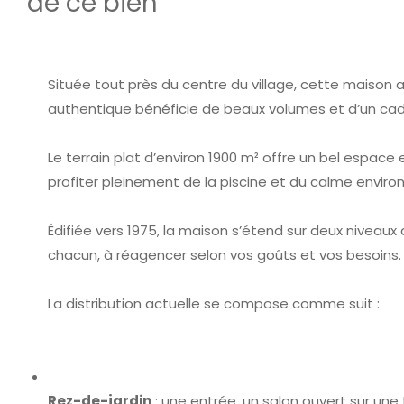
de ce bien
Située tout près du centre du village, cette maison
authentique bénéficie de beaux volumes et d’un cadr
Le terrain plat d’environ 1900 m² offre un bel espace 
profiter pleinement de la piscine et du calme enviro
Édifiée vers 1975, la maison s’étend sur deux niveaux 
chacun, à réagencer selon vos goûts et vos besoins.
La distribution actuelle se compose comme suit :
Rez-de-jardin
: une entrée, un salon ouvert sur une