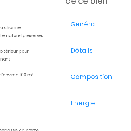
de ce bien
Général
 au charme
e naturel préservé.
Détails
extérieur pour
nnant.
d’environ 100 m²
Composition
Energie
 terrasse couverte,