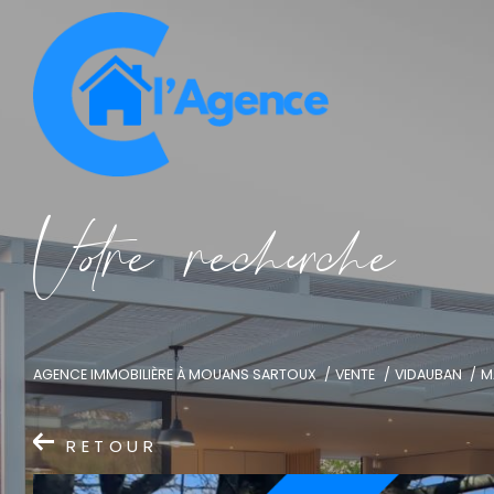
V
o
r
e
r
e
c
e
c
e
AGENCE IMMOBILIÈRE À MOUANS SARTOUX
VENTE
VIDAUBAN
M
RETOUR