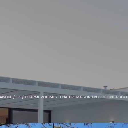
AISON
T7
CHARME VOLUMES ET NATURE MAISON AVEC PISCINE A DEUX 