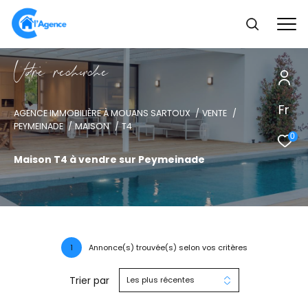
V
o
r
e
r
e
c
e
c
e
Fr
AGENCE IMMOBILIÈRE À MOUANS SARTOUX
VENTE
PEYMEINADE
MAISON
T4
0
Maison T4 à vendre sur Peymeinade
1
Annonce(s) trouvée(s) selon vos critères
Trier par
Les plus récentes