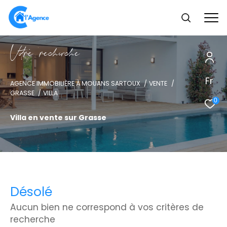
V
o
r
e
r
e
c
e
c
e
Fr
AGENCE IMMOBILIÈRE À MOUANS SARTOUX
VENTE
GRASSE
VILLA
0
Villa en vente sur Grasse
Désolé
Aucun bien ne correspond à vos critères de
recherche