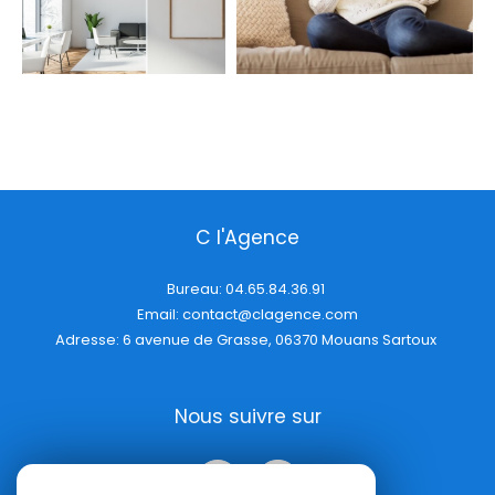
C l'Agence
Bureau:
04.65.84.36.91
Email:
contact@clagence.com
Adresse: 6 avenue de Grasse, 06370 Mouans Sartoux
Nous suivre sur