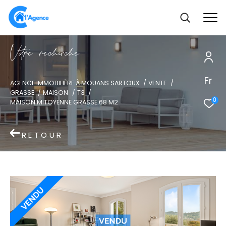
V
o
r
e
r
e
c
e
c
e
Fr
AGENCE IMMOBILIÈRE À MOUANS SARTOUX
VENTE
GRASSE
MAISON
T3
0
MAISON MITOYENNE GRASSE 68 M2
RETOUR