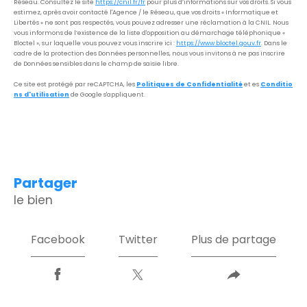
Réseau. Consultez le site
https://cnil.fr/fr
pour plus d’informations sur vos droits. Si vous
estimez, après avoir contacté l'Agence / le Réseau, que vos droits « Informatique et
Libertés » ne sont pas respectés, vous pouvez adresser une réclamation à la CNIL. Nous
vous informons de l’existence de la liste d'opposition au démarchage téléphonique «
Bloctel », sur laquelle vous pouvez vous inscrire ici :
https://www.bloctel.gouv.fr
. Dans le
cadre de la protection des Données personnelles, nous vous invitons à ne pas inscrire
de Données sensibles dans le champ de saisie libre.
Ce site est protégé par reCAPTCHA, les
Politiques de Confidentialité
et es
Conditio
ns d'utilisation
de Google s'appliquent.
partager
le bien
Facebook
Twitter
Plus de partage