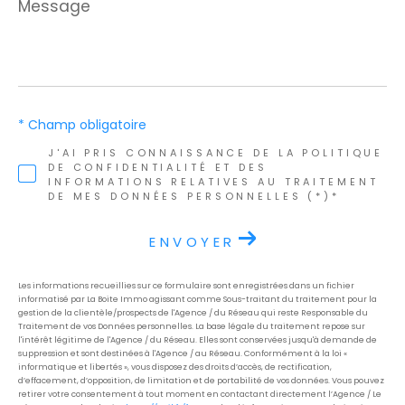
Message
*
* Champ obligatoire
J'AI PRIS CONNAISSANCE DE LA POLITIQUE
DE CONFIDENTIALITÉ ET DES
INFORMATIONS RELATIVES AU TRAITEMENT
DE MES DONNÉES PERSONNELLES (*)*
ENVOYER
Les informations recueillies sur ce formulaire sont enregistrées dans un fichier
informatisé par La Boite Immo agissant comme Sous-traitant du traitement pour la
gestion de la clientèle/prospects de l'Agence / du Réseau qui reste Responsable du
Traitement de vos Données personnelles. La base légale du traitement repose sur
l'intérêt légitime de l'Agence / du Réseau. Elles sont conservées jusqu'à demande de
suppression et sont destinées à l'Agence / au Réseau. Conformément à la loi «
informatique et libertés », vous disposez des droits d’accès, de rectification,
d’effacement, d’opposition, de limitation et de portabilité de vos données. Vous pouvez
retirer votre consentement à tout moment en contactant directement l’Agence / Le