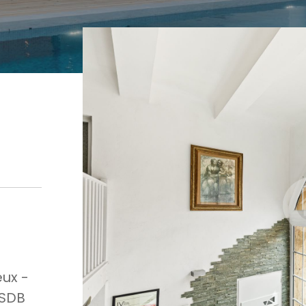
ux -
 SDB