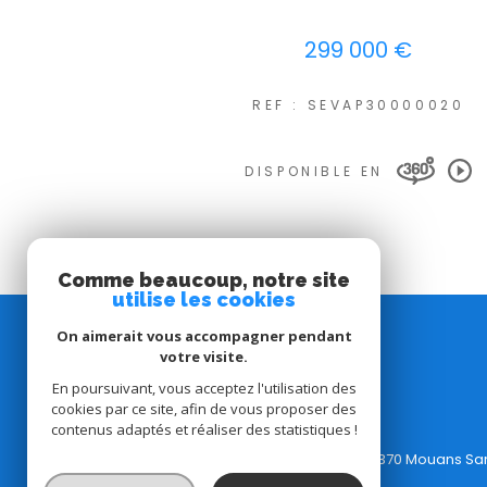
299 000 €
REF : SEVAP30000020
DISPONIBLE EN
Comme beaucoup, notre site
utilise les cookies
On aimerait vous accompagner pendant
C l'Agence
votre visite.
En poursuivant, vous acceptez l'utilisation des
cookies par ce site, afin de vous proposer des
Bureau:
04.65.84.36.91
contenus adaptés et réaliser des statistiques !
Email:
contact@clagence.com
Adresse: 6 avenue de Grasse, 06370 Mouans Sa