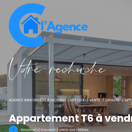
V
o
r
e
r
e
c
e
c
e
AGENCE IMMOBILIÈRE À MOUANS SARTOUX
VENTE
GRASSE
APP
Appartement T6 à vendr
1
Annonce(s) trouvée(s) selon vos critères