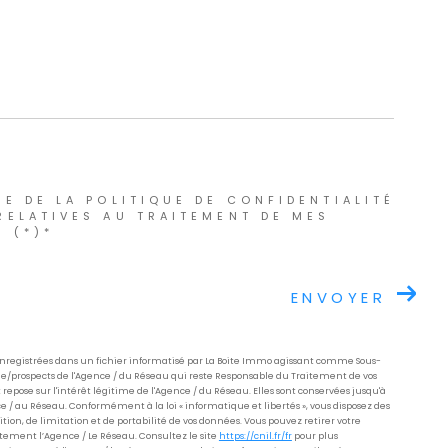
E DE LA POLITIQUE DE CONFIDENTIALITÉ
RELATIVES AU TRAITEMENT DE MES
 (*)*
ENVOYER
 enregistrées dans un fichier informatisé par La Boite Immo agissant comme Sous-
èle/prospects de l'Agence / du Réseau qui reste Responsable du Traitement de vos
epose sur l'intérêt légitime de l'Agence / du Réseau. Elles sont conservées jusqu'à
 / au Réseau. Conformément à la loi « informatique et libertés », vous disposez des
sition, de limitation et de portabilité de vos données. Vous pouvez retirer votre
ment l’Agence / Le Réseau. Consultez le site
https://cnil.fr/fr
pour plus