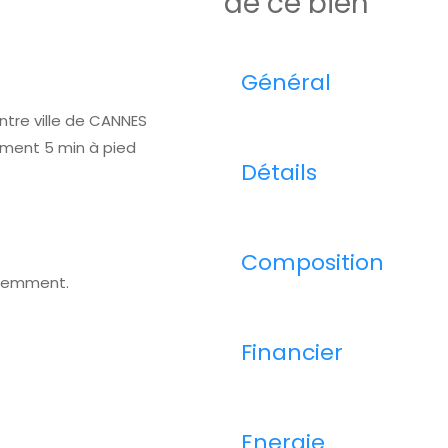
de ce bien
Général
tre ville de CANNES
ment 5 min à pied
Détails
Composition
écemment.
Financier
Energie