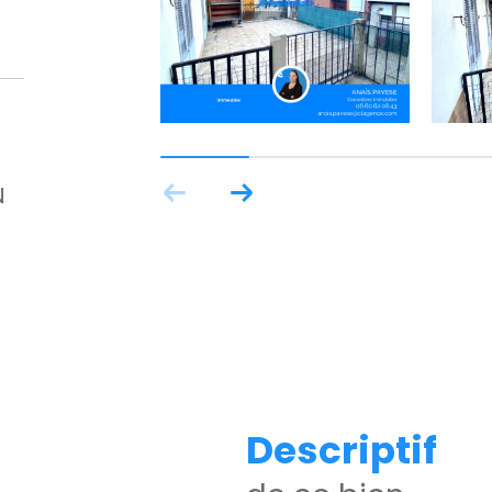
N
descriptif