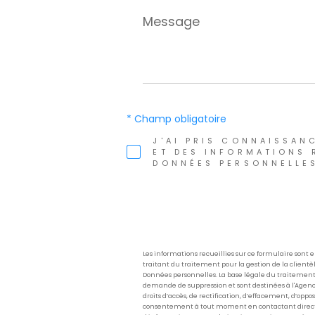
Message
*
* Champ obligatoire
J'AI PRIS CONNAISSANC
ET DES INFORMATIONS 
DONNÉES PERSONNELLES
Les informations recueillies sur ce formulaire sont
traitant du traitement pour la gestion de la client
Données personnelles. La base légale du traitement r
demande de suppression et sont destinées à l'Agence
droits d’accès, de rectification, d’effacement, d’oppo
consentement à tout moment en contactant directe