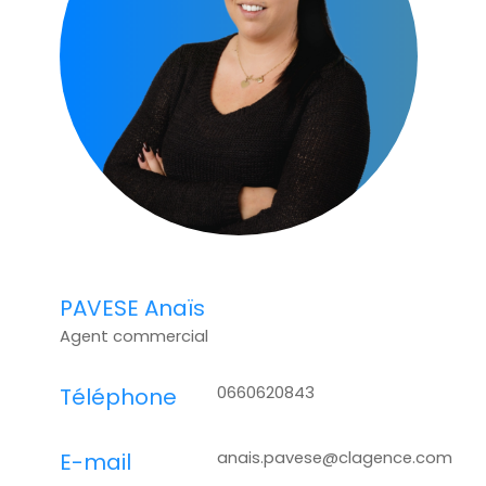
PAVESE Anaïs
Agent commercial
0660620843
Téléphone
anais.pavese@clagence.com
E-mail