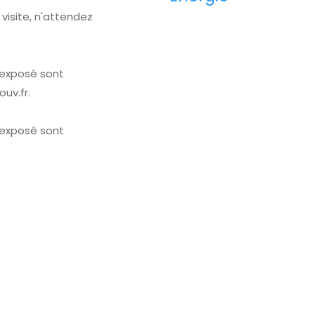
isite, n'attendez
t exposé sont
uv.fr.
t exposé sont