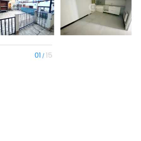
01
15
/