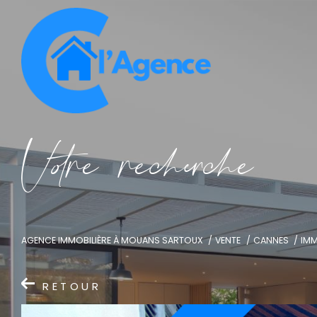
V
o
r
e
r
e
c
e
c
e
AGENCE IMMOBILIÈRE À MOUANS SARTOUX
VENTE
CANNES
IMM
RETOUR