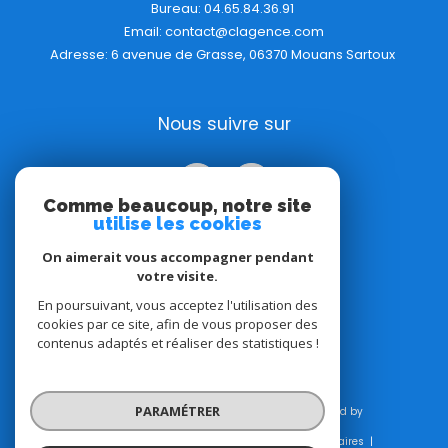
Bureau:
04.65.84.36.91
Email:
contact@clagence.com
Adresse: 6 avenue de Grasse, 06370 Mouans Sartoux
Nous suivre sur
Comme beaucoup, notre site
utilise les cookies
On aimerait vous accompagner pendant
votre visite.
Adhérents
En poursuivant, vous acceptez l'utilisation des
cookies par ce site, afin de vous proposer des
contenus adaptés et réaliser des statistiques !
PARAMÉTRER
© 2026 | Tous droits réservés | Traduction powered by
Google |
Plan du site
Mentions légales
Admin
Honoraires