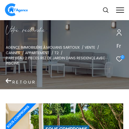
V
o
r
e
r
e
c
e
c
e
Fr
AGENCE IMMOBILIÈRE À MOUANS SARTOUX
VENTE
CANNES
APPARTEMENT
T2
0
RARE BEAU 2 PIECES REZ DE JARDIN DANS RESIDENCE AVEC
PISCINE
RETOUR