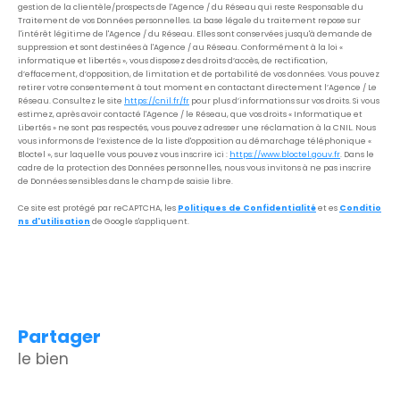
gestion de la clientèle/prospects de l'Agence / du Réseau qui reste Responsable du
Traitement de vos Données personnelles. La base légale du traitement repose sur
l'intérêt légitime de l'Agence / du Réseau. Elles sont conservées jusqu'à demande de
suppression et sont destinées à l'Agence / au Réseau. Conformément à la loi «
informatique et libertés », vous disposez des droits d’accès, de rectification,
d’effacement, d’opposition, de limitation et de portabilité de vos données. Vous pouvez
retirer votre consentement à tout moment en contactant directement l’Agence / Le
Réseau. Consultez le site
https://cnil.fr/fr
pour plus d’informations sur vos droits. Si vous
estimez, après avoir contacté l'Agence / le Réseau, que vos droits « Informatique et
Libertés » ne sont pas respectés, vous pouvez adresser une réclamation à la CNIL. Nous
vous informons de l’existence de la liste d'opposition au démarchage téléphonique «
Bloctel », sur laquelle vous pouvez vous inscrire ici :
https://www.bloctel.gouv.fr
. Dans le
cadre de la protection des Données personnelles, nous vous invitons à ne pas inscrire
de Données sensibles dans le champ de saisie libre.
Ce site est protégé par reCAPTCHA, les
Politiques de Confidentialité
et es
Conditio
ns d'utilisation
de Google s'appliquent.
partager
le bien