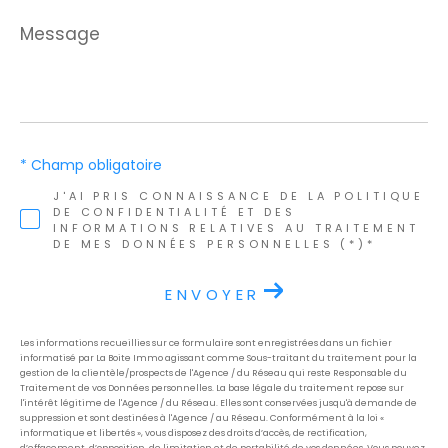
Message
*
* Champ obligatoire
J'AI PRIS CONNAISSANCE DE LA POLITIQUE
DE CONFIDENTIALITÉ ET DES
INFORMATIONS RELATIVES AU TRAITEMENT
DE MES DONNÉES PERSONNELLES (*)*
ENVOYER
Les informations recueillies sur ce formulaire sont enregistrées dans un fichier
informatisé par La Boite Immo agissant comme Sous-traitant du traitement pour la
gestion de la clientèle/prospects de l'Agence / du Réseau qui reste Responsable du
Traitement de vos Données personnelles. La base légale du traitement repose sur
l'intérêt légitime de l'Agence / du Réseau. Elles sont conservées jusqu'à demande de
suppression et sont destinées à l'Agence / au Réseau. Conformément à la loi «
informatique et libertés », vous disposez des droits d’accès, de rectification,
d’effacement, d’opposition, de limitation et de portabilité de vos données. Vous pouvez