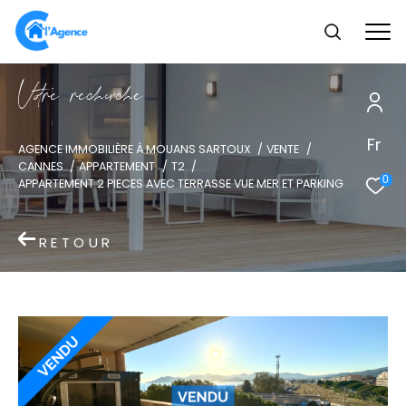
V
o
r
e
r
e
c
e
c
e
Fr
AGENCE IMMOBILIÈRE À MOUANS SARTOUX
VENTE
CANNES
APPARTEMENT
T2
0
APPARTEMENT 2 PIECES AVEC TERRASSE VUE MER ET PARKING
RETOUR