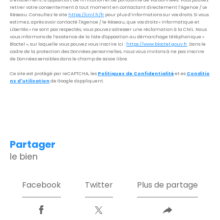
retirer votre consentement à tout moment en contactant directement l’Agence / Le
Réseau. Consultez le site
https://cnil.fr/fr
pour plus d’informations sur vos droits. Si vous
estimez, après avoir contacté l'Agence / le Réseau, que vos droits « Informatique et
Libertés » ne sont pas respectés, vous pouvez adresser une réclamation à la CNIL. Nous
vous informons de l’existence de la liste d'opposition au démarchage téléphonique «
Bloctel », sur laquelle vous pouvez vous inscrire ici :
https://www.bloctel.gouv.fr
. Dans le
cadre de la protection des Données personnelles, nous vous invitons à ne pas inscrire
de Données sensibles dans le champ de saisie libre.
Ce site est protégé par reCAPTCHA, les
Politiques de Confidentialité
et es
Conditio
ns d'utilisation
de Google s'appliquent.
partager
le bien
Facebook
Twitter
Plus de partage