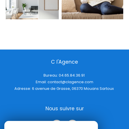
C l'Agence
Bureau:
04.65.84.36.91
Email:
contact@clagence.com
Adresse: 6 avenue de Grasse, 06370 Mouans Sartoux
Nous suivre sur