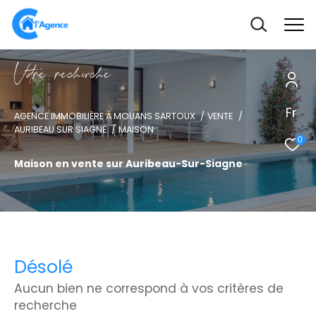
V
o
r
e
r
e
c
e
c
e
Fr
AGENCE IMMOBILIÈRE À MOUANS SARTOUX
VENTE
AURIBEAU SUR SIAGNE
MAISON
0
Maison en vente sur Auribeau-Sur-Siagne
Désolé
Aucun bien ne correspond à vos critères de
recherche