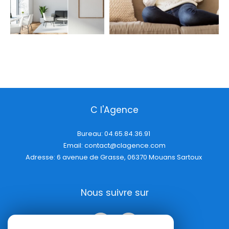
C l'Agence
Bureau:
04.65.84.36.91
Email:
contact@clagence.com
Adresse: 6 avenue de Grasse, 06370 Mouans Sartoux
Nous suivre sur