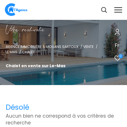
V
o
r
e
r
e
c
e
c
e
Fr
AGENCE IMMOBILIÈRE À MOUANS SARTOUX
VENTE
LE MAS
CHALET
0
Chalet en vente sur Le-Mas
Désolé
Aucun bien ne correspond à vos critères de
recherche