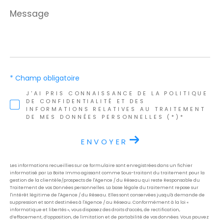
Message
*
* Champ obligatoire
J'AI PRIS CONNAISSANCE DE LA POLITIQUE
DE CONFIDENTIALITÉ ET DES
INFORMATIONS RELATIVES AU TRAITEMENT
DE MES DONNÉES PERSONNELLES (*)*
ENVOYER
Les informations recueillies sur ce formulaire sont enregistrées dans un fichier
informatisé par La Boite Immo agissant comme Sous-traitant du traitement pour la
gestion de la clientèle/prospects de l'Agence / du Réseau qui reste Responsable du
Traitement de vos Données personnelles. La base légale du traitement repose sur
l'intérêt légitime de l'Agence / du Réseau. Elles sont conservées jusqu'à demande de
suppression et sont destinées à l'Agence / au Réseau. Conformément à la loi «
informatique et libertés », vous disposez des droits d’accès, de rectification,
d’effacement, d’opposition, de limitation et de portabilité de vos données. Vous pouvez