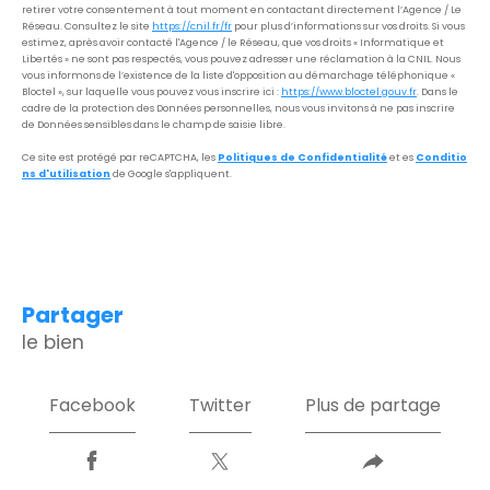
retirer votre consentement à tout moment en contactant directement l’Agence / Le
Réseau. Consultez le site
https://cnil.fr/fr
pour plus d’informations sur vos droits. Si vous
estimez, après avoir contacté l'Agence / le Réseau, que vos droits « Informatique et
Libertés » ne sont pas respectés, vous pouvez adresser une réclamation à la CNIL. Nous
vous informons de l’existence de la liste d'opposition au démarchage téléphonique «
Bloctel », sur laquelle vous pouvez vous inscrire ici :
https://www.bloctel.gouv.fr
. Dans le
cadre de la protection des Données personnelles, nous vous invitons à ne pas inscrire
de Données sensibles dans le champ de saisie libre.
Ce site est protégé par reCAPTCHA, les
Politiques de Confidentialité
et es
Conditio
ns d'utilisation
de Google s'appliquent.
partager
le bien
Facebook
Twitter
Plus de partage