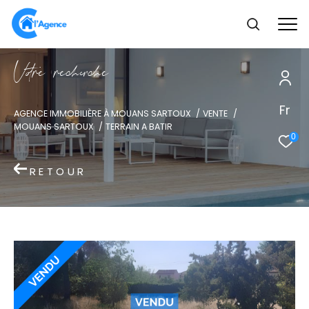
V
o
r
e
r
e
c
e
c
e
Fr
AGENCE IMMOBILIÈRE À MOUANS SARTOUX
VENTE
MOUANS SARTOUX
TERRAIN A BATIR
0
RETOUR