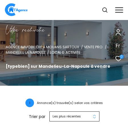
V
o
r
e
r
e
c
e
c
e
Fr
AGENCE IMMOBILIÈRE À MOUANS SARTOUX
VENTE PRO
MANDELIEU LA NAPOULE
LOCAL D ACTIVITE
0
[typebien] sur Mandelieu-La-Napoule à vendre
1
Annonce(s) trouvée(s) selon vos critères
Trier par
Les plus récentes