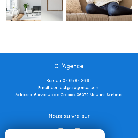
C l'Agence
Bureau:
04.65.84.36.91
Email:
contact@clagence.com
Adresse: 6 avenue de Grasse, 06370 Mouans Sartoux
Nous suivre sur