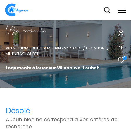
V
o
r
e
r
e
c
e
c
e
Fr
AGENCE IMMOBILIÈRE À MOUANS SARTOUX
LOCATION
VILLENEUVE LOUBET
0
Logements à louer sur Villeneuve-Loubet
Désolé
Aucun bien ne correspond à vos critères de
recherche