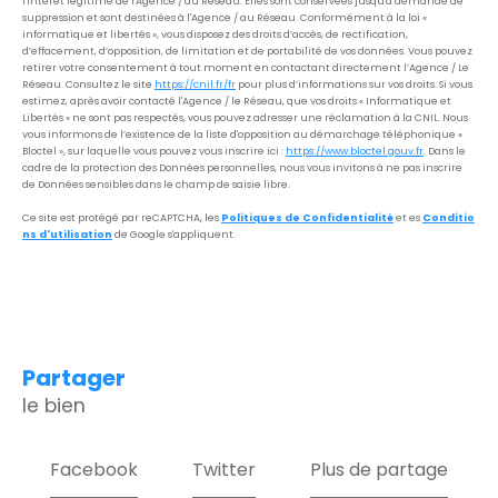
l'intérêt légitime de l'Agence / du Réseau. Elles sont conservées jusqu'à demande de
suppression et sont destinées à l'Agence / au Réseau. Conformément à la loi «
informatique et libertés », vous disposez des droits d’accès, de rectification,
d’effacement, d’opposition, de limitation et de portabilité de vos données. Vous pouvez
retirer votre consentement à tout moment en contactant directement l’Agence / Le
Réseau. Consultez le site
https://cnil.fr/fr
pour plus d’informations sur vos droits. Si vous
estimez, après avoir contacté l'Agence / le Réseau, que vos droits « Informatique et
Libertés » ne sont pas respectés, vous pouvez adresser une réclamation à la CNIL. Nous
vous informons de l’existence de la liste d'opposition au démarchage téléphonique «
Bloctel », sur laquelle vous pouvez vous inscrire ici :
https://www.bloctel.gouv.fr
. Dans le
cadre de la protection des Données personnelles, nous vous invitons à ne pas inscrire
de Données sensibles dans le champ de saisie libre.
Ce site est protégé par reCAPTCHA, les
Politiques de Confidentialité
et es
Conditio
ns d'utilisation
de Google s'appliquent.
partager
le bien
Facebook
Twitter
Plus de partage