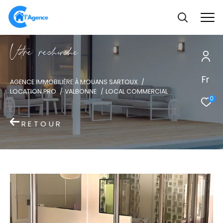
V
o
r
e
r
e
c
e
c
e
Fr
AGENCE IMMOBILIÈRE À MOUANS SARTOUX
LOCATION PRO
VALBONNE
LOCAL COMMERCIAL
0
RETOUR