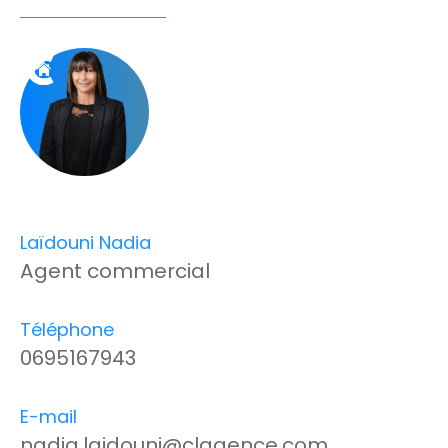
Laïdouni Nadia
Agent commercial
Téléphone
0695167943
E-mail
nadia.laidouni@clagence.com