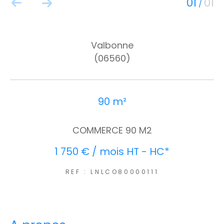
01
01
/
Valbonne
(06560)
90 m²
COMMERCE 90 M2
1 750 € / mois
HT - HC*
REF : LNLCO80000111