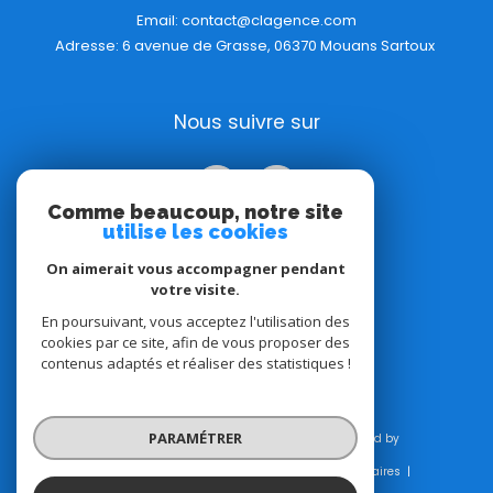
Email:
contact@clagence.com
Adresse: 6 avenue de Grasse, 06370 Mouans Sartoux
Nous suivre sur
Comme beaucoup, notre site
utilise les cookies
On aimerait vous accompagner pendant
votre visite.
Adhérents
En poursuivant, vous acceptez l'utilisation des
cookies par ce site, afin de vous proposer des
contenus adaptés et réaliser des statistiques !
PARAMÉTRER
© 2026 | Tous droits réservés | Traduction powered by
Google |
Plan du site
Mentions légales
Admin
Honoraires
Nos liens
Politique RGPD
Cookies